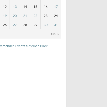
12
13
14
15
16
17
19
20
21
22
23
24
26
27
28
29
30
31
.
Juni »
ommenden Events auf einen Blick