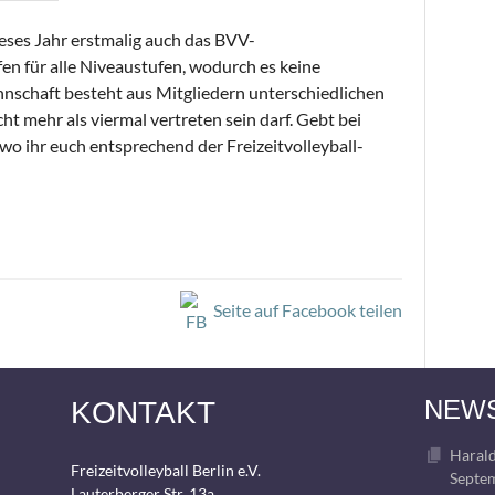
ieses Jahr erstmalig auch das BVV-
fen für alle Niveaustufen, wodurch es keine
nschaft besteht aus Mitgliedern unterschiedlichen
ht mehr als viermal vertreten sein darf. Gebt bei
o ihr euch entsprechend der Freizeitvolleyball-
IGATION
Seite auf Facebook teilen
NEW
KONTAKT
Harald
Freizeitvolleyball Berlin e.V.
Septem
Lauterberger Str. 13a