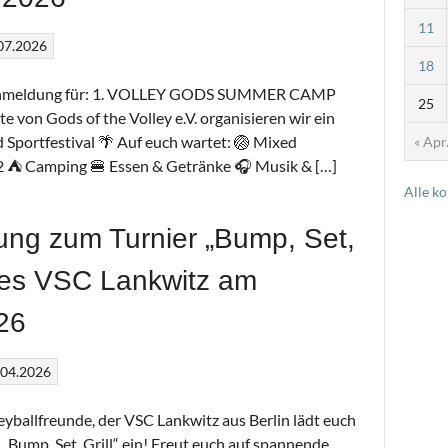
11
.07.2026
18
die Anmeldung für: 1. VOLLEY GODS SUMMER CAMP
25
 von Gods of the Volley e.V. organisieren wir ein
 Sportfestival 🌴 Auf euch wartet: 🏐 Mixed
« Apr
×2 ⛺ Camping 🍔 Essen & Getränke 🎧 Musik & […]
Alle k
ung zum Turnier „Bump, Set,
 des VSC Lankwitz am
26
.04.2026
eyballfreunde, der VSC Lankwitz aus Berlin lädt euch
 „Bump, Set, Grill“ ein! Freut euch auf spannende