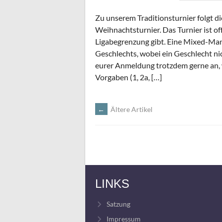
Zu unserem Traditionsturnier folgt d
Weihnachtsturnier. Das Turnier ist of
Ligabegrenzung gibt. Eine Mixed-Man
Geschlechts, wobei ein Geschlecht nic
eurer Anmeldung trotzdem gerne an, w
Vorgaben (1, 2a, […]
←
Ältere Artikel
BEITRAGSNAV
LINKS
Satzung
Impressum