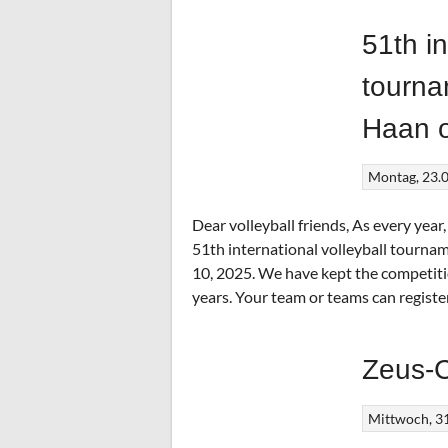
51th in
tourna
Haan o
Montag, 23.
Dear volleyball friends, As every year,
51th international volleyball tourn
10, 2025. We have kept the competitio
years. Your team or teams can register
Zeus-
Mittwoch, 3