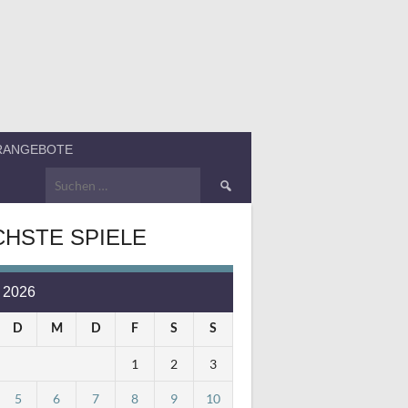
ERANGEBOTE
Suchen
nach:
HSTE SPIELE
 2026
D
M
D
F
S
S
1
2
3
5
6
7
8
9
10