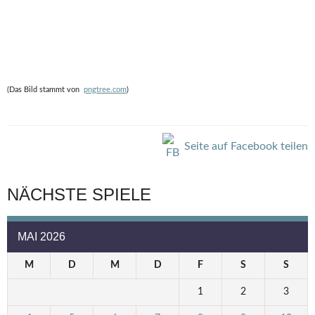
(Das Bild stammt von
pngtree.com
)
Seite auf Facebook teilen
NÄCHSTE SPIELE
MAI 2026
M
D
M
D
F
S
S
1
2
3