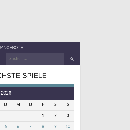
ERANGEBOTE
Suchen
nach:
HSTE SPIELE
 2026
D
M
D
F
S
S
1
2
3
5
6
7
8
9
10