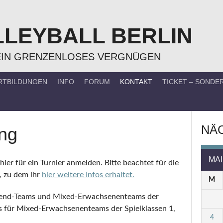
LLEYBALL BERLIN
EIN GRENZENLOSES VERGNÜGEN
RTBILDUNGEN
INFO
FORUM
KONTAKT
TICKET – SOND
NÄC
ng
MAI
ier für ein Turnier anmelden. Bitte beachtet für die
 zu dem ihr
hier weitere Infos erhaltet.
M
Jugend-Teams und Mixed-Erwachsenenteams der
gs für Mixed-Erwachsenenteams der Spielklassen 1,
4