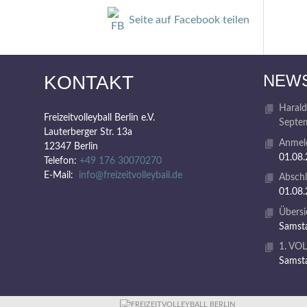
Seite auf Facebook teilen
NEW
KONTAKT
Harald
Freizeitvolleyball Berlin e.V.
Septem
Lauterberger Str. 13a
Anmeld
12347 Berlin
01.08
Telefon:
+49 176 30070270
E-Mail:
info@freizeitvolleyball.de
Abschl
01.08
Übersi
Samsta
1. VO
Samsta