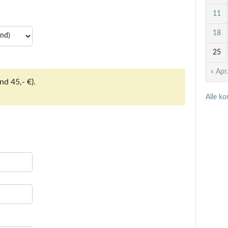
11
18
25
« Apr.
nd 45,- €).
Alle k