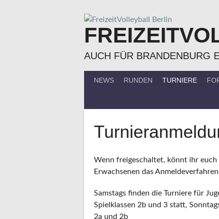
Springe
zum
FREIZEITVO
Inhalt
AUCH FÜR BRANDENBURG 
NEWS
RUNDEN
TURNIERE
FO
Turnieranmeldu
Wenn freigeschaltet, könnt ihr euch h
Erwachsenen das Anmeldeverfahren,
Samstags finden die Turniere für 
Spielklassen 2b und 3 statt, Sonnta
2a und 2b