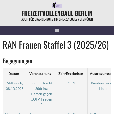
Springe
zum
FREIZEITVOLLEYBALL BERLIN
Inhalt
AUCH FÜR BRANDENBURG EIN GRENZENLOSES VERGNÜGEN
RAN Frauen Staffel 3 (2025/26)
Begegnungen
Datum
Veranstaltung
Zeit/Ergebnisse
Austragungsor
Mittwoch,
BSC Eintracht
3 - 2
Reinhardswald
08.10.2025
Südring
Halle
Damen gegen
GOTV Frauen
2