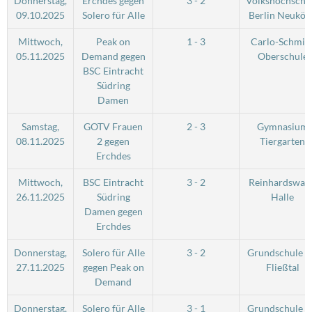
Donnerstag,
Erchdes gegen
3 - 2
Volkshochschu
09.10.2025
Solero für Alle
Berlin Neuköll
Mittwoch,
Peak on
1 - 3
Carlo-Schmid
05.11.2025
Demand gegen
Oberschule
BSC Eintracht
Südring
Damen
Samstag,
GOTV Frauen
2 - 3
Gymnasium
08.11.2025
2 gegen
Tiergarten
Erchdes
Mittwoch,
BSC Eintracht
3 - 2
Reinhardswald
26.11.2025
Südring
Halle
Damen gegen
Erchdes
Donnerstag,
Solero für Alle
3 - 2
Grundschule 
27.11.2025
gegen Peak on
Fließtal
Demand
Donnerstag,
Solero für Alle
3 - 1
Grundschule 