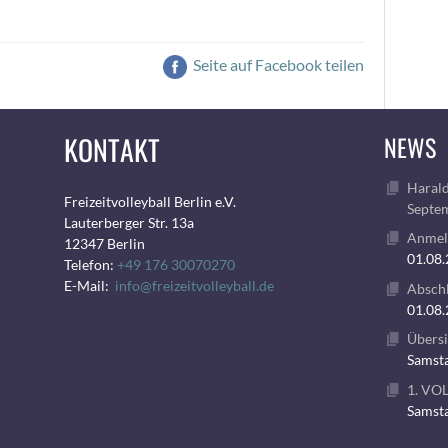
Seite auf Facebook teilen
KONTAKT
NEWS
Harald
Freizeitvolleyball Berlin e.V.
Septem
Lauterberger Str. 13a
Anmeld
12347 Berlin
01.08
Telefon:
+49 176 30070270
E-Mail:
info@freizeitvolleyball.de
Abschl
01.08
Übersi
Samsta
1. VO
Samsta