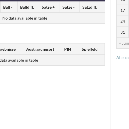
Ball -
Balldiff.
Sätze +
Sätze -
Satzdiff.
Punkte
17
No data available in table
24
31
« Jun
rgebnisse
Austragungsort
PIN
Spielfeld
Alle k
ata available in table