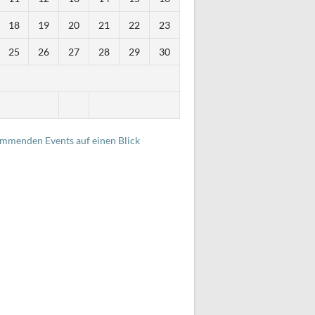
18
19
20
21
22
23
25
26
27
28
29
30
i
ommenden Events auf einen Blick