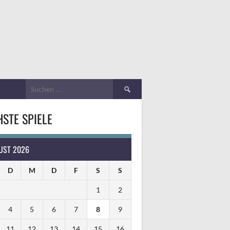
Suchen
nach:
STE SPIELE
UST 2026
D
M
D
F
S
S
1
2
4
5
6
7
8
9
11
12
13
14
15
16