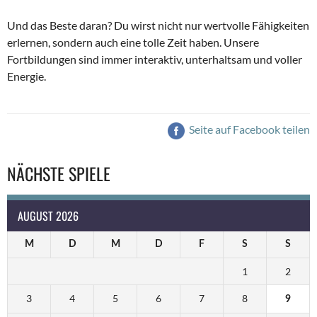
Und das Beste daran? Du wirst nicht nur wertvolle Fähigkeiten
e
rlernen, sondern auch eine tolle
Zeit haben. Unsere
Fortbildungen sind immer interaktiv, unterhaltsam und voller
Energie.
Seite auf Facebook teilen
NÄCHSTE SPIELE
AUGUST 2026
M
D
M
D
F
S
S
1
2
3
4
5
6
7
8
9