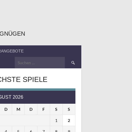
RGNÜGEN
ERANGEBOTE
Suchen
nach:
HSTE SPIELE
GUST 2026
D
M
D
F
S
S
1
2
4
5
6
7
8
9