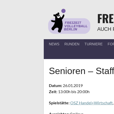
Springe
zum
FRE
Inhalt
AUCH 
NEWS
RUNDEN
TURNIERE
FO
Senioren – Staff
Datum:
26.01.2019
Zeit:
13:00h bis 20:00h
Spielstätte:
OSZ Handel+Wirtschaft
Ausrichter:
Smileys