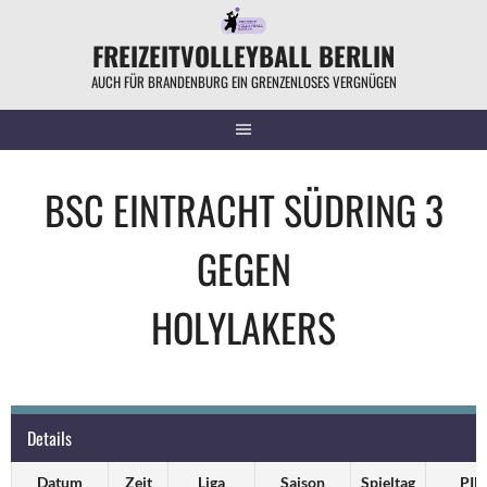
Springe
zum
FREIZEITVOLLEYBALL BERLIN
Inhalt
AUCH FÜR BRANDENBURG EIN GRENZENLOSES VERGNÜGEN
BSC EINTRACHT SÜDRING 3
GEGEN
HOLYLAKERS
Details
Datum
Zeit
Liga
Saison
Spieltag
PIN