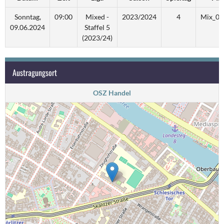
Sonntag,
09:00
Mixed -
2023/2024
4
Mix_05
09.06.2024
Staffel 5
(2023/24)
Austragungsort
OSZ Handel