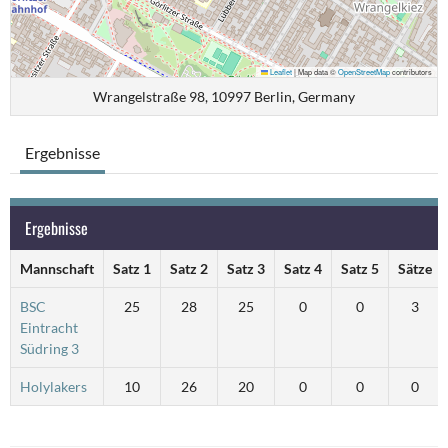
Leaflet
|
Map data ©
OpenStreetMap
contributors
Wrangelstraße 98, 10997 Berlin, Germany
Ergebnisse
Ergebnisse
Mannschaft
Satz 1
Satz 2
Satz 3
Satz 4
Satz 5
Sätze
BSC
25
28
25
0
0
3
Eintracht
Südring 3
Holylakers
10
26
20
0
0
0