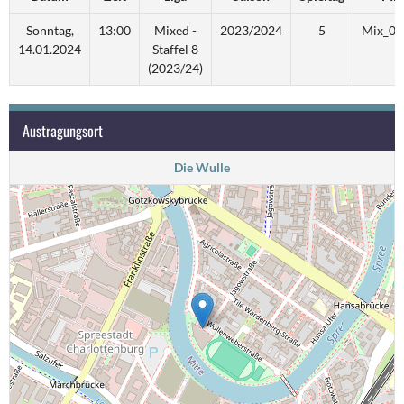
Sonntag,
13:00
Mixed -
2023/2024
5
Mix_08
14.01.2024
Staffel 8
(2023/24)
Austragungsort
Die Wulle