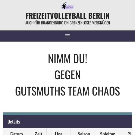
Springe
zum
FREIZEITVOLLEYBALL BERLIN
Inhalt
AUCH FÜR BRANDENBURG EIN GRENZENLOSES VERGNÜGEN
NIMM DU!
GEGEN
GUTSMUTHS TEAM CHAOS
Details
Datum
Zeit
Liga
Saison
Spieltag
PIN