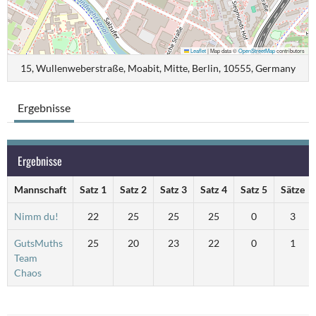
Leaflet
|
Map data ©
OpenStreetMap
contributors
15, Wullenweberstraße, Moabit, Mitte, Berlin, 10555, Germany
Ergebnisse
Ergebnisse
Mannschaft
Satz 1
Satz 2
Satz 3
Satz 4
Satz 5
Sätze
Nimm du!
22
25
25
25
0
3
GutsMuths
25
20
23
22
0
1
Team
Chaos