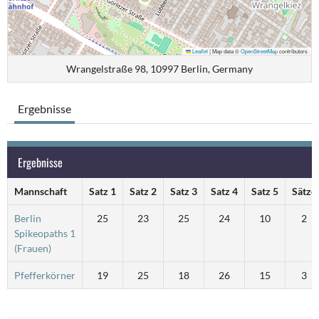
Leaflet
|
Map data ©
OpenStreetMap
contributors
Wrangelstraße 98, 10997 Berlin, Germany
Ergebnisse
Ergebnisse
Mannschaft
Satz 1
Satz 2
Satz 3
Satz 4
Satz 5
Sätze
Berlin
25
23
25
24
10
2
Spikeopaths 1
(Frauen)
Pfefferkörner
19
25
18
26
15
3