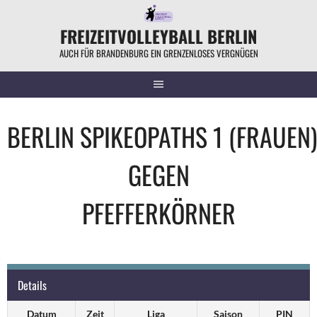
Springe
zum
FREIZEITVOLLEYBALL BERLIN
Inhalt
AUCH FÜR BRANDENBURG EIN GRENZENLOSES VERGNÜGEN
BERLIN SPIKEOPATHS 1 (FRAUEN)
GEGEN
PFEFFERKÖRNER
Details
Datum
Zeit
Liga
Saison
PIN