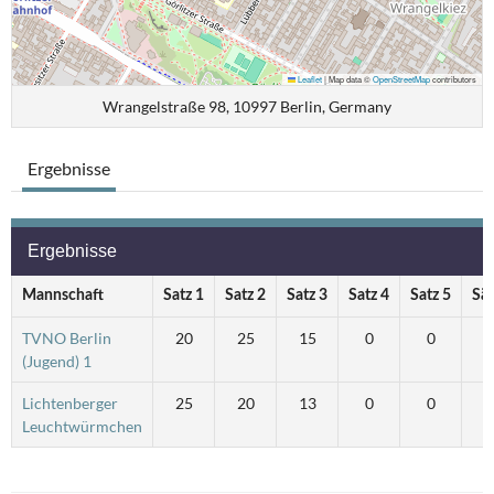
Leaflet
|
Map data ©
OpenStreetMap
contributors
Wrangelstraße 98, 10997 Berlin, Germany
Ergebnisse
Ergebnisse
Mannschaft
Satz 1
Satz 2
Satz 3
Satz 4
Satz 5
Sät
TVNO Berlin
20
25
15
0
0
(Jugend) 1
Lichtenberger
25
20
13
0
0
Leuchtwürmchen