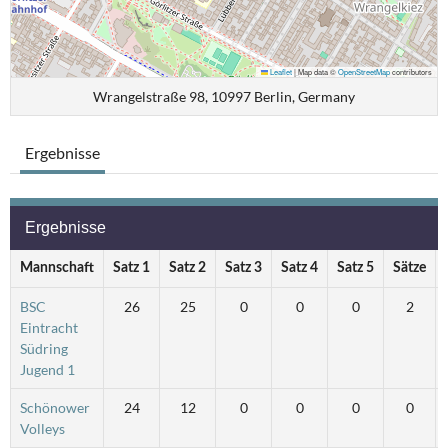
Leaflet
|
Map data ©
OpenStreetMap
contributors
Wrangelstraße 98, 10997 Berlin, Germany
Ergebnisse
Ergebnisse
Mannschaft
Satz 1
Satz 2
Satz 3
Satz 4
Satz 5
Sätze
BSC
26
25
0
0
0
2
Eintracht
Südring
Jugend 1
Schönower
24
12
0
0
0
0
Volleys