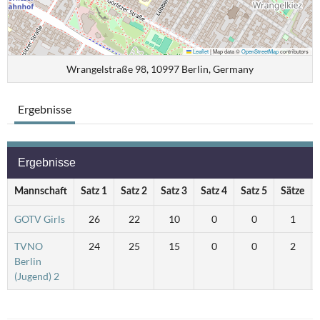
Leaflet
|
Map data ©
OpenStreetMap
contributors
Wrangelstraße 98, 10997 Berlin, Germany
Ergebnisse
Ergebnisse
Mannschaft
Satz 1
Satz 2
Satz 3
Satz 4
Satz 5
Sätze
GOTV Girls
26
22
10
0
0
1
TVNO
24
25
15
0
0
2
Berlin
(Jugend) 2