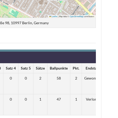
Leaflet
|
Map data ©
OpenStreetMap
contributors
ße 98, 10997 Berlin, Germany
3
Satz 4
Satz 5
Sätze
Ballpunkte
Pkt.
Endstand
0
0
2
58
2
Gewonnen
0
0
1
47
1
Verloren