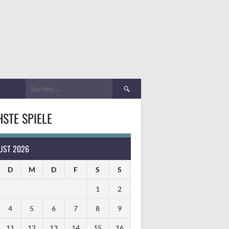
Suchen
nach:
STE SPIELE
UST 2026
D
M
D
F
S
S
1
2
4
5
6
7
8
9
11
12
13
14
15
16