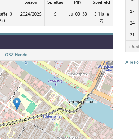
Saison
Spieltag
PIN
Spielfeld
17
affel 3
2024/2025
5
Ju_03_38
3 (Halle
25)
2)
24
31
« Jun
OSZ Handel
Alle k