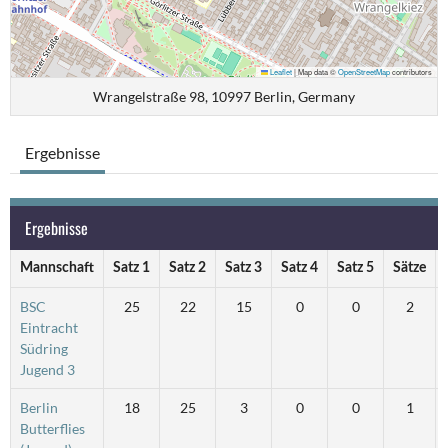
Leaflet
|
Map data ©
OpenStreetMap
contributors
Wrangelstraße 98, 10997 Berlin, Germany
Ergebnisse
Ergebnisse
Mannschaft
Satz 1
Satz 2
Satz 3
Satz 4
Satz 5
Sätze
BSC
25
22
15
0
0
2
Eintracht
Südring
Jugend 3
Berlin
18
25
3
0
0
1
Butterflies