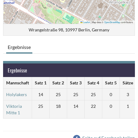
Leaflet
|
Map data ©
OpenStreetMap
contributors
Wrangelstraße 98, 10997 Berlin, Germany
Ergebnisse
Ergebnisse
Mannschaft
Satz 1
Satz 2
Satz 3
Satz 4
Satz 5
Sätze
Holylakers
14
25
25
25
0
3
Viktoria
25
18
14
22
0
1
Mitte 1
Seite auf Facebook teilen