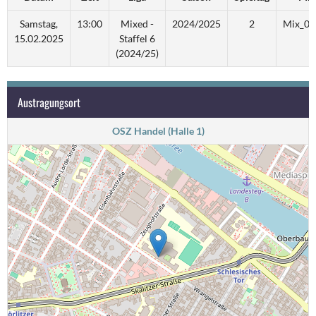
Samstag,
13:00
Mixed -
2024/2025
2
Mix_06
15.02.2025
Staffel 6
(2024/25)
Austragungsort
OSZ Handel (Halle 1)