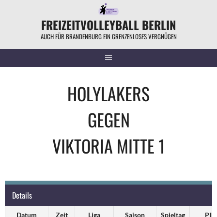
Springe
zum
FREIZEITVOLLEYBALL BERLIN
Inhalt
AUCH FÜR BRANDENBURG EIN GRENZENLOSES VERGNÜGEN
HOLYLAKERS
GEGEN
VIKTORIA MITTE 1
Details
Datum
Zeit
Liga
Saison
Spieltag
PIN