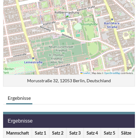
Leaflet
|
Map data ©
OpenStreetMap
contributors
Morusstraße 32, 12053 Berlin, Deutschland
Ergebnisse
Ergebnisse
Mannschaft
Satz 1
Satz 2
Satz 3
Satz 4
Satz 5
Sätze