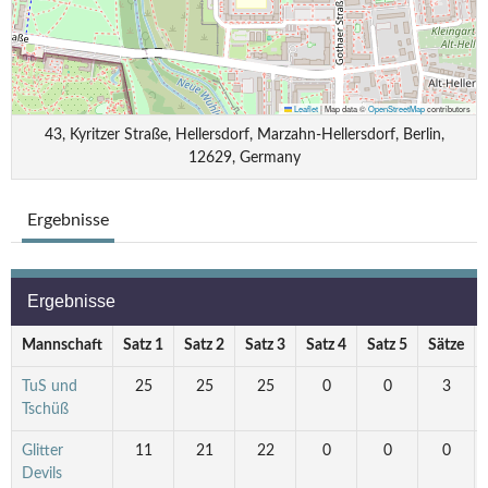
Leaflet
|
Map data ©
OpenStreetMap
contributors
43, Kyritzer Straße, Hellersdorf, Marzahn-Hellersdorf, Berlin,
12629, Germany
Ergebnisse
Ergebnisse
Mannschaft
Satz 1
Satz 2
Satz 3
Satz 4
Satz 5
Sätze
TuS und
25
25
25
0
0
3
Tschüß
Glitter
11
21
22
0
0
0
Devils