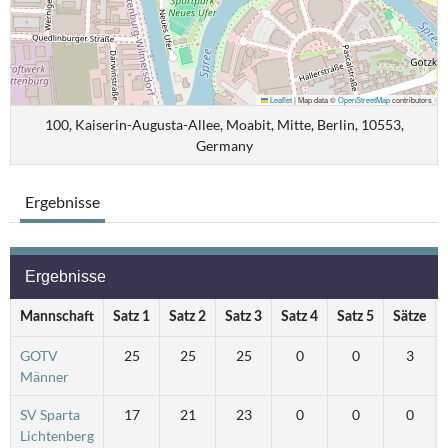
Leaflet
|
Map data ©
OpenStreetMap
contributors
100, Kaiserin-Augusta-Allee, Moabit, Mitte, Berlin, 10553,
Germany
Ergebnisse
Ergebnisse
Mannschaft
Satz 1
Satz 2
Satz 3
Satz 4
Satz 5
Sätze
GOTV
25
25
25
0
0
3
Männer
SV Sparta
17
21
23
0
0
0
Lichtenberg