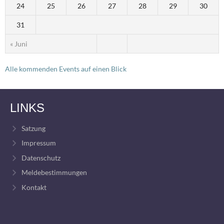
24
25
26
27
28
29
30
31
« Juni
Alle kommenden Events auf einen Blick
LINKS
Satzung
Impressum
Datenschutz
Meldebestimmungen
Kontakt