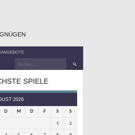
RGNÜGEN
ERANGEBOTE
Suchen
nach:
HSTE SPIELE
GUST 2026
D
M
D
F
S
S
1
2
4
5
6
7
8
9