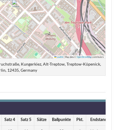
Leaflet
|
Map data ©
OpenStreetMap
contributors
uchstraße, Kungerkiez, Alt-Treptow, Treptow-Köpenick,
rlin, 12435, Germany
Satz 4
Satz 5
Sätze
Ballpunkte
Pkt.
Endstand