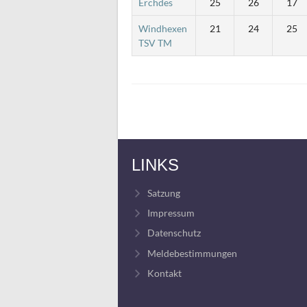
Erchdes
25
26
17
Windhexen
21
24
25
TSV TM
LINKS
Satzung
Impressum
Datenschutz
Meldebestimmungen
Kontakt