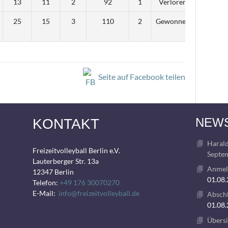
13
11
2
92
1
Verloren
25
15
3
110
2
Gewonnen
Seite auf Facebook teilen
NEW
KONTAKT
Harald
Freizeitvolleyball Berlin e.V.
Septem
Lauterberger Str. 13a
Anmeld
12347 Berlin
01.08
Telefon:
+49 176 30070270
E-Mail:
info@freizeitvolleyball.de
Abschl
01.08
Übersi