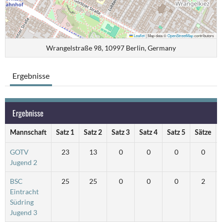
Leaflet
|
Map data ©
OpenStreetMap
contributors
Wrangelstraße 98, 10997 Berlin, Germany
Ergebnisse
Ergebnisse
Mannschaft
Satz 1
Satz 2
Satz 3
Satz 4
Satz 5
Sätze
GOTV
23
13
0
0
0
0
Jugend 2
BSC
25
25
0
0
0
2
Eintracht
Südring
Jugend 3