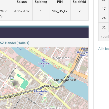
Saison
Spieltag
PIN
Spielfeld
17
fel 6
2025/2026
1
Mix_06_06
2
6)
24
31
« Jun
SZ Handel (Halle 1)
Alle k