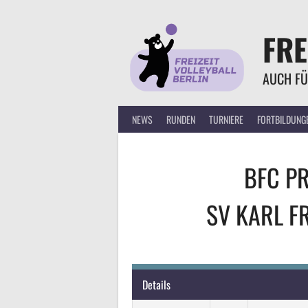
Springe
zum
FRE
Inhalt
AUCH FÜ
NEWS
RUNDEN
TURNIERE
FORTBILDUNG
BFC P
SV KARL F
Details