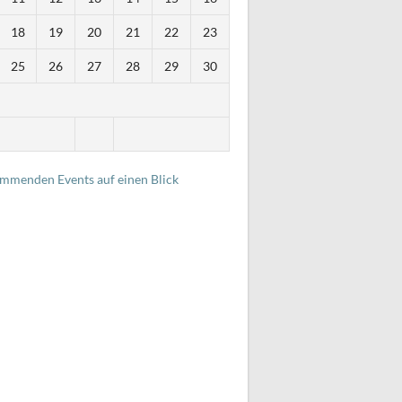
18
19
20
21
22
23
25
26
27
28
29
30
i
ommenden Events auf einen Blick