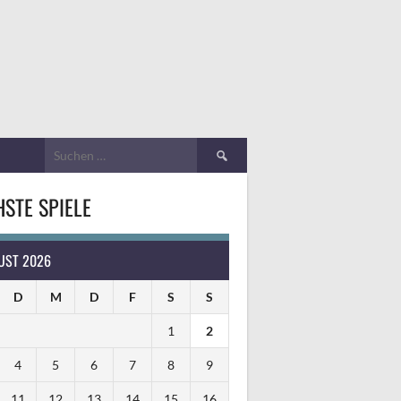
Suchen
nach:
STE SPIELE
UST 2026
D
M
D
F
S
S
1
2
4
5
6
7
8
9
11
12
13
14
15
16