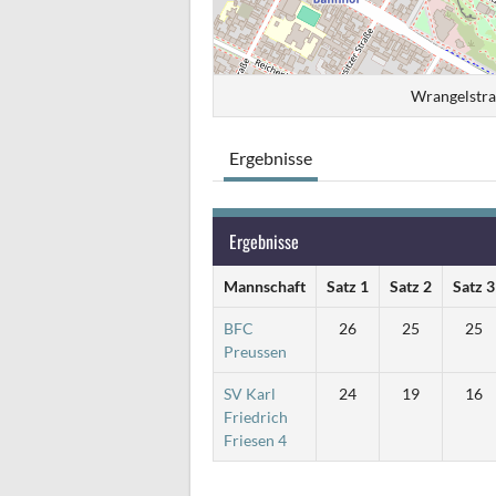
Wrangelstra
Ergebnisse
Ergebnisse
Mannschaft
Satz 1
Satz 2
Satz 3
BFC
26
25
25
Preussen
SV Karl
24
19
16
Friedrich
Friesen 4