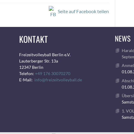
Seite auf Facebook teilen
KONTAKT
NEWS
Harald
Freizeitvolleyball Berlin e.V.
Septem
Lauterberger Str. 13a
Anmeld
12347 Berlin
01.08
Telefon:
+49 176 30070270
E-Mail:
info@freizeitvolleyball.de
Abschl
01.08
Übersi
Samsta
1. VO
Samsta