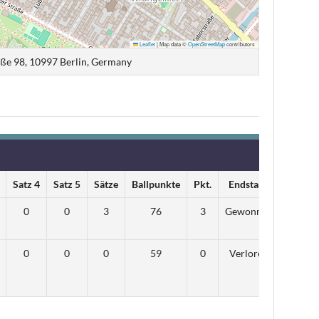
Leaflet
|
Map data ©
OpenStreetMap
contributors
ße 98, 10997 Berlin, Germany
Satz 4
Satz 5
Sätze
Ballpunkte
Pkt.
Endstand
0
0
3
76
3
Gewonnen
0
0
0
59
0
Verloren