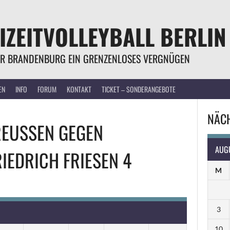
IZEITVOLLEYBALL BERLIN
R BRANDENBURG EIN GRENZENLOSES VERGNÜGEN
EN
INFO
FORUM
KONTAKT
TICKET – SONDERANGEBOTE
NÄCH
REUSSEN
GEGEN
AUG
RIEDRICH FRIESEN 4
M
3
10