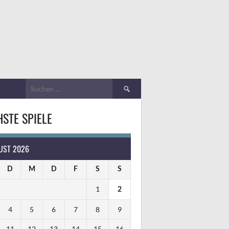
Suchen
nach:
STE SPIELE
UST 2026
D
M
D
F
S
S
1
2
4
5
6
7
8
9
11
12
13
14
15
16