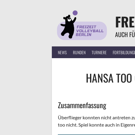
Springe
zum
FRE
Inhalt
AUCH FÜ
NEWS
RUNDEN
TURNIERE
FORTBILDUNG
HANSA TOO
Zusammenfassung
Überflieger konnten nicht antreten 
too nicht. Spiel konnte auch in Eigen