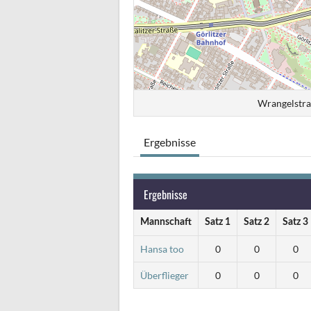
Wrangelstra
Ergebnisse
Ergebnisse
Mannschaft
Satz 1
Satz 2
Satz 3
Hansa too
0
0
0
Überflieger
0
0
0