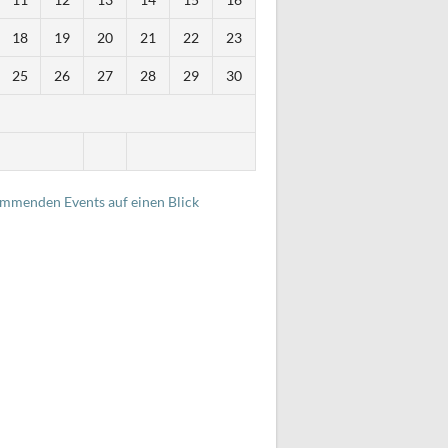
18
19
20
21
22
23
25
26
27
28
29
30
i
ommenden Events auf einen Blick