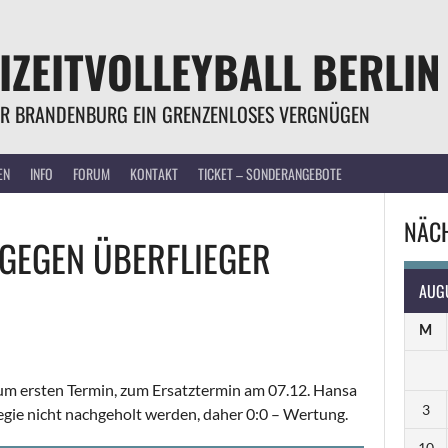
IZEITVOLLEYBALL BERLIN
R BRANDENBURG EIN GRENZENLOSES VERGNÜGEN
EN
INFO
FORUM
KONTAKT
TICKET – SONDERANGEBOTE
NÄCH
GEGEN
ÜBERFLIEGER
AUG
M
zum ersten Termin, zum Ersatztermin am 07.12. Hansa
3
regie nicht nachgeholt werden, daher 0:0 – Wertung.
10