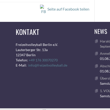
Seite auf Facebook teilen
KONTAKT
NEWS
Harald
Freizeitvolleyball Berlin e.V.
Septem
Lauterberger Str. 13a
Anmeld
12347 Berlin
01.08
Telefon:
+49 176 30070270
E-Mail:
info@freizeitvolleyball.de
Abschl
01.08
Übersi
Samsta
1. VO
Samsta