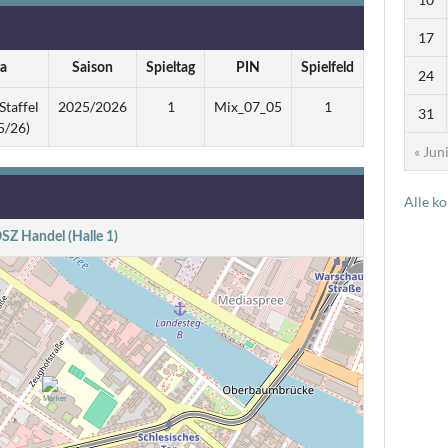
17
ga
Saison
Spieltag
PIN
Spielfeld
24
Staffel
2025/2026
1
Mix_07_05
1
31
5/26)
« Jun
Alle k
SZ Handel (Halle 1)