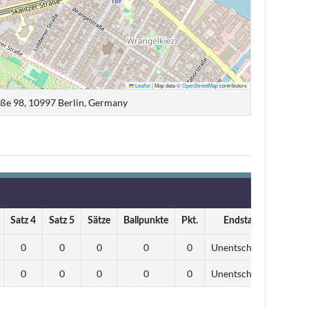
Leaflet
|
Map data ©
OpenStreetMap
contributors
ße 98, 10997 Berlin, Germany
Satz 4
Satz 5
Sätze
Ballpunkte
Pkt.
Endstand
0
0
0
0
0
Unentschieden
0
0
0
0
0
Unentschieden