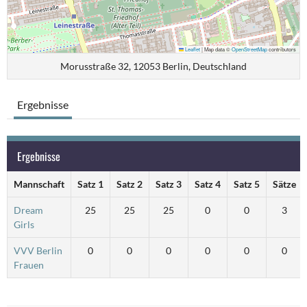
Leaflet
|
Map data ©
OpenStreetMap
contributors
Morusstraße 32, 12053 Berlin, Deutschland
Ergebnisse
Ergebnisse
Mannschaft
Satz 1
Satz 2
Satz 3
Satz 4
Satz 5
Sätze
Dream
25
25
25
0
0
3
Girls
VVV Berlin
0
0
0
0
0
0
Frauen