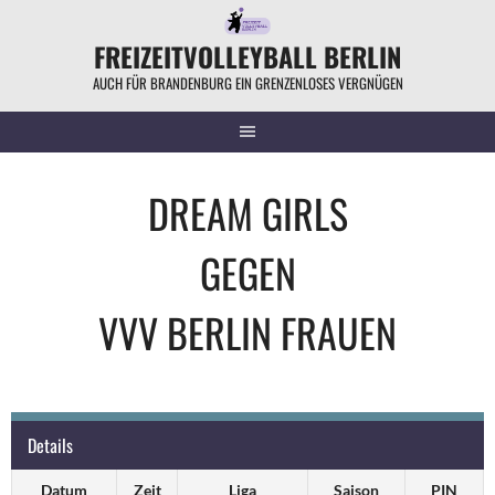
Springe
zum
FREIZEITVOLLEYBALL BERLIN
Inhalt
AUCH FÜR BRANDENBURG EIN GRENZENLOSES VERGNÜGEN
DREAM GIRLS
GEGEN
VVV BERLIN FRAUEN
Details
Datum
Zeit
Liga
Saison
PIN