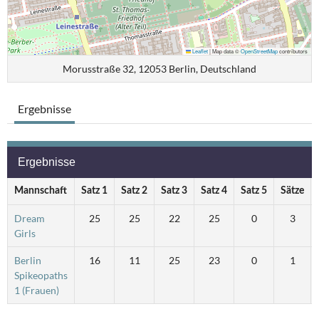
Leaflet
|
Map data ©
OpenStreetMap
contributors
Morusstraße 32, 12053 Berlin, Deutschland
Ergebnisse
Ergebnisse
Mannschaft
Satz 1
Satz 2
Satz 3
Satz 4
Satz 5
Sätze
Dream
25
25
22
25
0
3
Girls
Berlin
16
11
25
23
0
1
Spikeopaths
1 (Frauen)