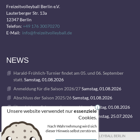
Freizeitvolleyball Berlin e.V.
Lauterberger Str. 13a
12347 Berlin
Telefon:
+49 176 30070270
E-Mail:
info@freizeitvolleyball.de
NEWS
Harald-Fröhlich-Turnier findet am 05. und 06. September
statt.
Samstag, 01.08.2026
Anmeldung für die Saison 2026/27
Samstag, 01.08.2026
Abschluss der Saison 2025/26
Samstag, 01.08.2026
Übersicht zur Saison und unseren Ligen
Samstag, 01.08.2026
i
Unsere website verwendet nur
essenziele
1. VOLLEY GODS SUMMER CAMP 2026
Samstag, 25.07.2026
Cookies.
Nach Wahrnehmung wird sich
dieser Hinweis selbst zerstören.
© 2026 FREIZEITVOLLEYBALL BERLIN