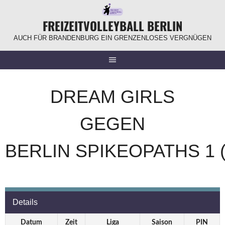
Springe
zum
FREIZEITVOLLEYBALL BERLIN
Inhalt
AUCH FÜR BRANDENBURG EIN GRENZENLOSES VERGNÜGEN
DREAM GIRLS
GEGEN
BERLIN SPIKEOPATHS 1 
Details
Datum
Zeit
Liga
Saison
PIN