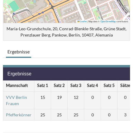
Leaflet
|
Map data ©
OpenStreetMap
contributors
Maria-Leo-Grundschule, 20, Conrad-Blenkle-Straße, Grüne Stadt,
Prenzlauer Berg, Pankow, Berlín, 10407, Alemania
Ergebnisse
Ergebnisse
Mannschaft
Satz 1
Satz 2
Satz 3
Satz 4
Satz 5
Sätze
VVV Berlin
15
19
12
0
0
0
Frauen
Pfefferkörner
25
25
25
0
0
3