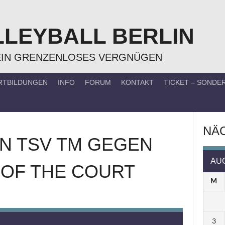
LLEYBALL BERLIN
EIN GRENZENLOSES VERGNÜGEN
RTBILDUNGEN
INFO
FORUM
KONTAKT
TICKET – SOND
NÄC
N TSV TM
GEGEN
AU
OF THE COURT
M
3