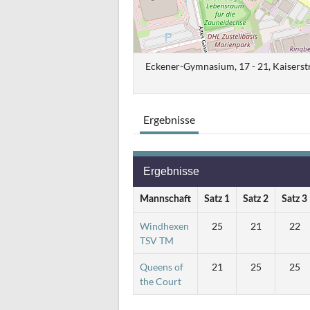
Eckener-Gymnasium, 17 - 21, Kaiserst
Ergebnisse
Ergebnisse
Mannschaft
Satz 1
Satz 2
Satz 3
Windhexen
25
21
22
TSV TM
Queens of
21
25
25
the Court