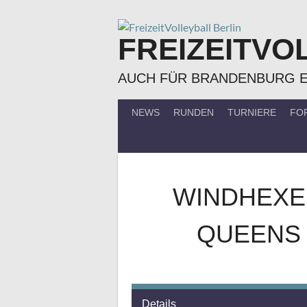
Springe
zum
FREIZEITVO
Inhalt
AUCH FÜR BRANDENBURG 
NEWS
RUNDEN
TURNIERE
FO
WINDHEXE
QUEENS 
Details