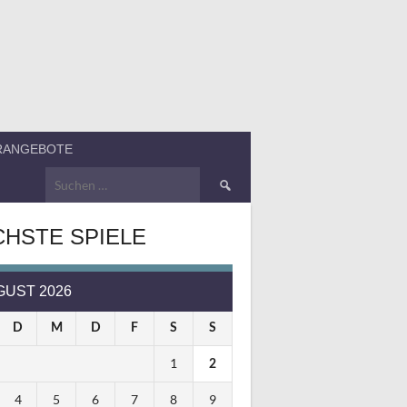
ERANGEBOTE
Suchen
nach:
HSTE SPIELE
GUST 2026
D
M
D
F
S
S
1
2
4
5
6
7
8
9