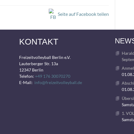
Seite auf Facebook teilen
NEW
KONTAKT
Harald
Freizeitvolleyball Berlin e.V.
Septem
Lauterberger Str. 13a
Anmeld
12347 Berlin
01.08
Telefon:
+49 176 30070270
E-Mail:
info@freizeitvolleyball.de
Abschl
01.08
Übersi
Samsta
1. VO
Samsta