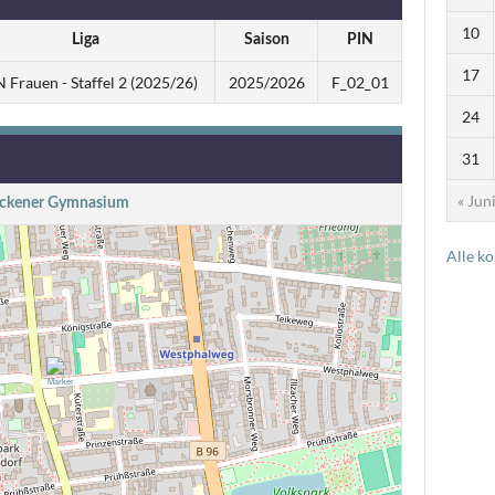
10
Liga
Saison
PIN
17
 Frauen - Staffel 2 (2025/26)
2025/2026
F_02_01
24
31
« Jun
ckener Gymnasium
Alle k