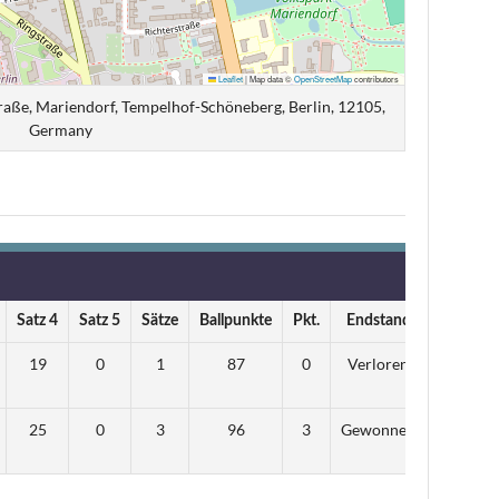
Leaflet
|
Map data ©
OpenStreetMap
contributors
raße, Mariendorf, Tempelhof-Schöneberg, Berlin, 12105,
Germany
Satz 4
Satz 5
Sätze
Ballpunkte
Pkt.
Endstand
19
0
1
87
0
Verloren
25
0
3
96
3
Gewonnen