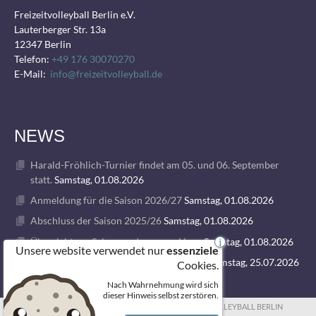
Freizeitvolleyball Berlin e.V.
Lauterberger Str. 13a
12347 Berlin
Telefon:
+49 176 30070270
E-Mail:
info@freizeitvolleyball.de
NEWS
Harald-Fröhlich-Turnier findet am 05. und 06. September
statt.
Samstag, 01.08.2026
Anmeldung für die Saison 2026/27
Samstag, 01.08.2026
Abschluss der Saison 2025/26
Samstag, 01.08.2026
Übersicht zur Saison und unseren Ligen
Samstag, 01.08.2026
i
Unsere website verwendet nur
essenziele
1. VOLLEY GODS SUMMER CAMP 2026
Samstag, 25.07.2026
Cookies.
Nach Wahrnehmung wird sich
dieser Hinweis selbst zerstören.
© 2026 FREIZEITVOLLEYBALL BERLIN