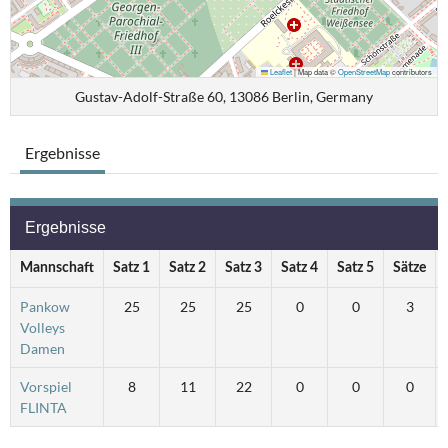
Leaflet
|
Map data ©
OpenStreetMap
contributors
Gustav-Adolf-Straße 60, 13086 Berlin, Germany
Ergebnisse
Ergebnisse
Mannschaft
Satz 1
Satz 2
Satz 3
Satz 4
Satz 5
Sätze
Pankow
25
25
25
0
0
3
Volleys
Damen
Vorspiel
8
11
22
0
0
0
FLINTA