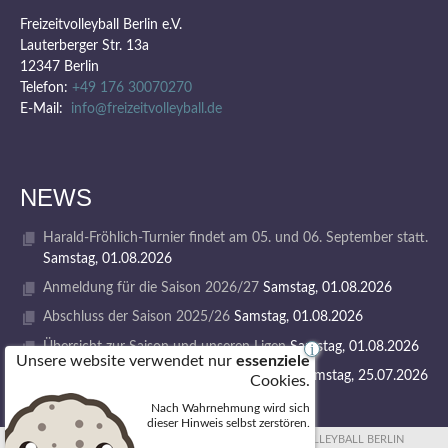
Freizeitvolleyball Berlin e.V.
Lauterberger Str. 13a
12347 Berlin
Telefon:
+49 176 30070270
E-Mail:
info@freizeitvolleyball.de
NEWS
Harald-Fröhlich-Turnier findet am 05. und 06. September statt.
Samstag, 01.08.2026
Anmeldung für die Saison 2026/27
Samstag, 01.08.2026
Abschluss der Saison 2025/26
Samstag, 01.08.2026
Übersicht zur Saison und unseren Ligen
Samstag, 01.08.2026
i
Unsere website verwendet nur
essenziele
1. VOLLEY GODS SUMMER CAMP 2026
Samstag, 25.07.2026
Cookies.
Nach Wahrnehmung wird sich
dieser Hinweis selbst zerstören.
© 2026 FREIZEITVOLLEYBALL BERLIN