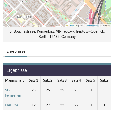
Leaflet
|
Map data ©
OpenStreetMap
contributors
5, Bouchéstraße, Kungerkiez, Alt-Treptow, Treptow-Köpenick,
Berlin, 12435, Germany
Ergebnisse
Ergebnisse
Mannschaft
Satz 1
Satz 2
Satz 3
Satz 4
Satz 5
Sätze
SG
25
25
25
25
0
3
Fernsehen
DABLYA
12
27
22
22
0
1