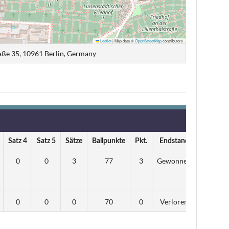
Leaflet
|
Map data ©
OpenStreetMap
contributors
aße 35, 10961 Berlin, Germany
Satz 4
Satz 5
Sätze
Ballpunkte
Pkt.
Endstand
0
0
3
77
3
Gewonnen
0
0
0
70
0
Verloren