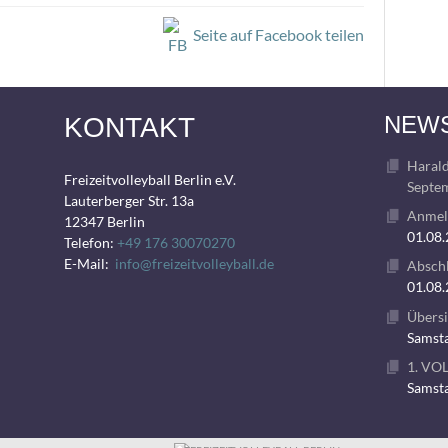
Seite auf Facebook teilen
NEW
KONTAKT
Harald
Freizeitvolleyball Berlin e.V.
Septem
Lauterberger Str. 13a
Anmeld
12347 Berlin
01.08
Telefon:
+49 176 30070270
E-Mail:
info@freizeitvolleyball.de
Abschl
01.08
Übersi
Samsta
1. VO
Samsta