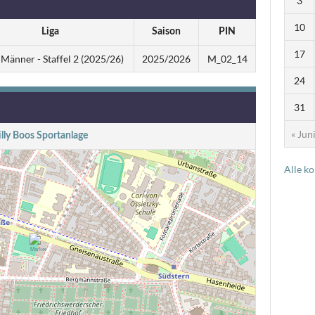
3
10
Liga
Saison
PIN
17
änner - Staffel 2 (2025/26)
2025/2026
M_02_14
24
31
« Jun
lly Boos Sportanlage
Alle k