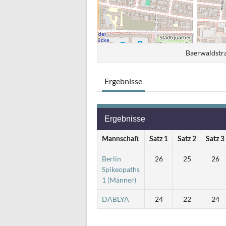
Baerwaldstr
Ergebnisse
Ergebnisse
Mannschaft
Satz 1
Satz 2
Satz 3
Berlin
26
25
26
Spikeopaths
1 (Männer)
DABLYA
24
22
24