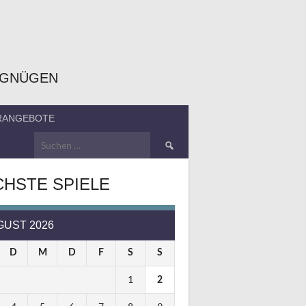
RGNÜGEN
ERANGEBOTE
Suchen
nach:
HSTE SPIELE
GUST 2026
D
M
D
F
S
S
1
2