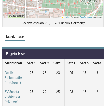
Leaflet
|
Map data ©
OpenStreetMap
contributors
Baerwaldstraße 35, 10961 Berlin, Germany
Ergebnisse
Ergebnisse
Mannschaft
Satz 1
Satz 2
Satz 3
Satz 4
Satz 5
Sätze
Berlin
23
25
23
25
15
3
Spikeopaths
1 (Männer)
SV Sparta
25
22
25
23
13
2
Lichtenberg
(Männer)