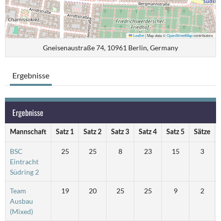
Leaflet
|
Map data ©
OpenStreetMap
contributors
Gneisenaustraße 74, 10961 Berlin, Germany
Ergebnisse
Ergebnisse
Mannschaft
Satz 1
Satz 2
Satz 3
Satz 4
Satz 5
Sätze
BSC
25
25
8
23
15
3
Eintracht
Südring 2
Team
19
20
25
25
9
2
Ausbau
(Mixed)