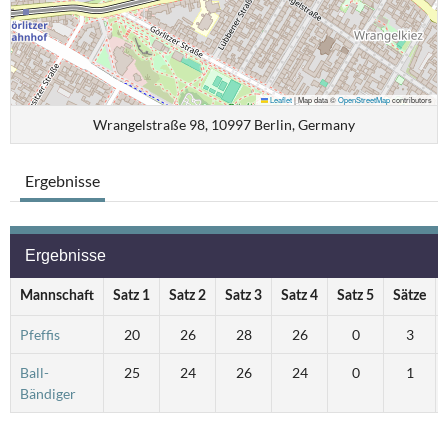
Leaflet
|
Map data ©
OpenStreetMap
contributors
Wrangelstraße 98, 10997 Berlin, Germany
Ergebnisse
Ergebnisse
Mannschaft
Satz 1
Satz 2
Satz 3
Satz 4
Satz 5
Sätze
Pfeffis
20
26
28
26
0
3
Ball-
25
24
26
24
0
1
Bändiger