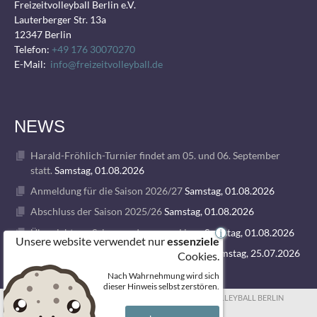
Freizeitvolleyball Berlin e.V.
Lauterberger Str. 13a
12347 Berlin
Telefon:
+49 176 30070270
E-Mail:
info@freizeitvolleyball.de
NEWS
Harald-Fröhlich-Turnier findet am 05. und 06. September
statt.
Samstag, 01.08.2026
Anmeldung für die Saison 2026/27
Samstag, 01.08.2026
Abschluss der Saison 2025/26
Samstag, 01.08.2026
Übersicht zur Saison und unseren Ligen
Samstag, 01.08.2026
i
Unsere website verwendet nur
essenziele
1. VOLLEY GODS SUMMER CAMP 2026
Samstag, 25.07.2026
Cookies.
Nach Wahrnehmung wird sich
dieser Hinweis selbst zerstören.
© 2026 FREIZEITVOLLEYBALL BERLIN