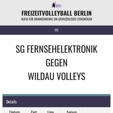
Springe
zum
FREIZEITVOLLEYBALL BERLIN
Inhalt
AUCH FÜR BRANDENBURG EIN GRENZENLOSES VERGNÜGEN
SG FERNSEHELEKTRONIK
GEGEN
WILDAU VOLLEYS
Details
Datum
Zeit
Liga
Saison