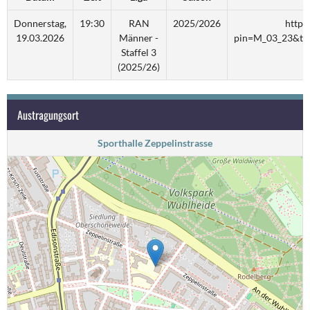
Donnerstag,
19:30
RAN
2025/2026
https
19.03.2026
Männer -
pin=M_03_23&tea
Staffel 3
(2025/26)
Austragungsort
Sporthalle Zeppelinstrasse