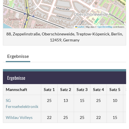
Leaflet
|
Map data ©
OpenStreetMap
contributors
88, Zeppelinstraße, Oberschöneweide, Treptow-Köpenick, Berlin,
12459, Germany
Ergebnisse
Ergebnisse
Mannschaft
Satz 1
Satz 2
Satz 3
Satz 4
Satz 5
S
SG
25
13
15
25
10
Fernsehelektronik
Wildau Volleys
22
25
25
22
15