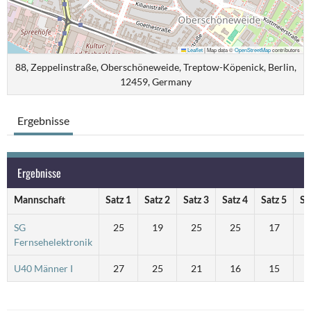
Leaflet
|
Map data ©
OpenStreetMap
contributors
88, Zeppelinstraße, Oberschöneweide, Treptow-Köpenick, Berlin,
12459, Germany
Ergebnisse
Ergebnisse
Mannschaft
Satz 1
Satz 2
Satz 3
Satz 4
Satz 5
Sä
SG
25
19
25
25
17
Fernsehelektronik
U40 Männer I
27
25
21
16
15