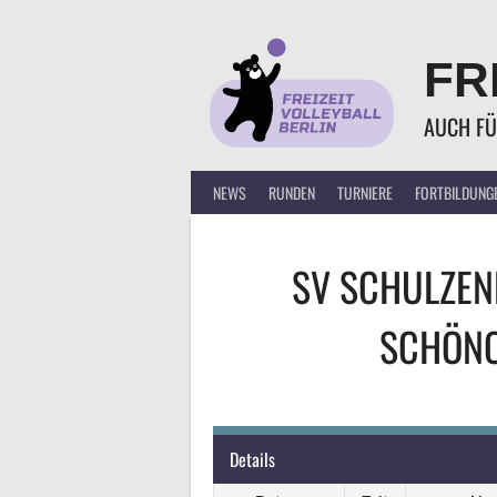
Springe
zum
FR
Inhalt
AUCH FÜ
NEWS
RUNDEN
TURNIERE
FORTBILDUNG
SV SCHULZEN
SCHÖNO
Details