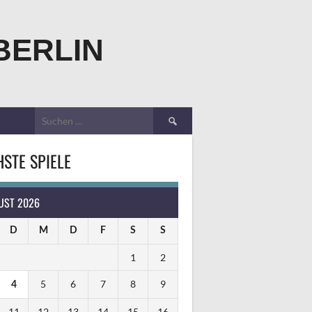
BERLIN
Suchen
nach:
STE SPIELE
UST 2026
D
M
D
F
S
S
1
2
5
6
7
8
9
4
11
12
13
14
15
16