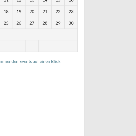
18
19
20
21
22
23
25
26
27
28
29
30
i
ommenden Events auf einen Blick