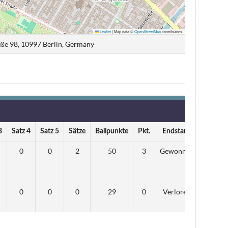
Leaflet
|
Map data ©
OpenStreetMap
contributors
ße 98, 10997 Berlin, Germany
3
Satz 4
Satz 5
Sätze
Ballpunkte
Pkt.
Endstand
0
0
2
50
3
Gewonnen
0
0
0
29
0
Verloren