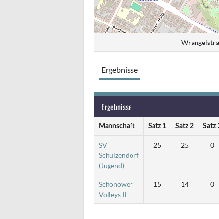
Wrangelstra
Ergebnisse
Ergebnisse
Mannschaft
Satz 1
Satz 2
Satz 
SV
25
25
0
Schulzendorf
(Jugend)
Schönower
15
14
0
Volleys II