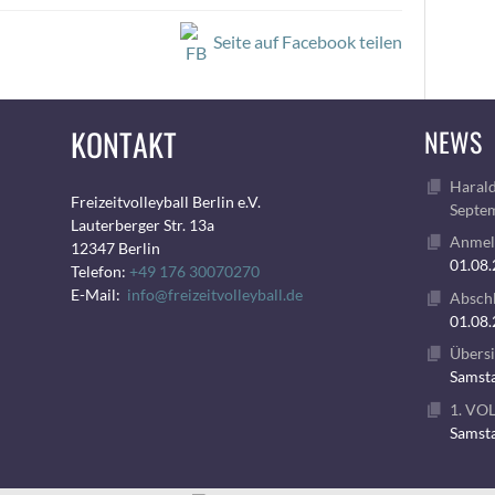
Seite auf Facebook teilen
KONTAKT
NEWS
Harald
Freizeitvolleyball Berlin e.V.
Septem
Lauterberger Str. 13a
Anmeld
12347 Berlin
01.08
Telefon:
+49 176 30070270
E-Mail:
info@freizeitvolleyball.de
Abschl
01.08
Übersi
Samsta
1. VO
Samsta