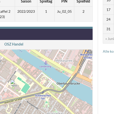
a
Saison
Spieltag
PIN
Spielfeld
17
affel 2
2022/2023
1
Ju_02_05
2
23)
24
31
« Jun
OSZ Handel
Alle k