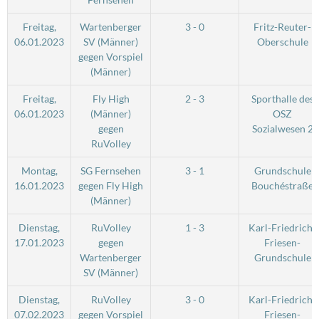
Freitag,
Wartenberger
3 - 0
Fritz-Reuter-
06.01.2023
SV (Männer)
Oberschule
gegen Vorspiel
(Männer)
Freitag,
Fly High
2 - 3
Sporthalle des
06.01.2023
(Männer)
OSZ
gegen
Sozialwesen 2
RuVolley
Montag,
SG Fernsehen
3 - 1
Grundschule
16.01.2023
gegen Fly High
Bouchéstraße
(Männer)
Dienstag,
RuVolley
1 - 3
Karl-Friedrich-
17.01.2023
gegen
Friesen-
Wartenberger
Grundschule
SV (Männer)
Dienstag,
RuVolley
3 - 0
Karl-Friedrich-
07.02.2023
gegen Vorspiel
Friesen-