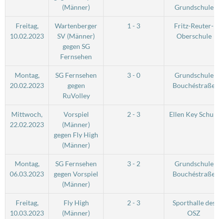
(Männer)
Grundschule
Freitag,
Wartenberger
1 - 3
Fritz-Reuter-
10.02.2023
SV (Männer)
Oberschule
gegen SG
Fernsehen
Montag,
SG Fernsehen
3 - 0
Grundschule
20.02.2023
gegen
Bouchéstraße
RuVolley
Mittwoch,
Vorspiel
2 - 3
Ellen Key Schule
22.02.2023
(Männer)
gegen Fly High
(Männer)
Montag,
SG Fernsehen
3 - 2
Grundschule
06.03.2023
gegen Vorspiel
Bouchéstraße
(Männer)
Freitag,
Fly High
2 - 3
Sporthalle des
10.03.2023
(Männer)
OSZ