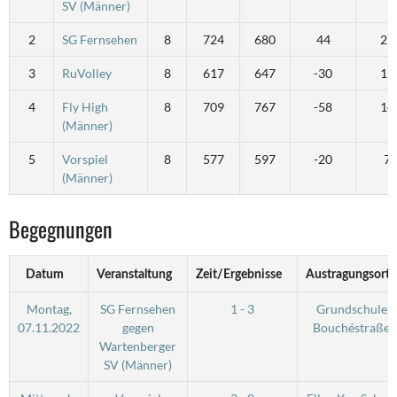
SV (Männer)
2
SG Fernsehen
8
724
680
44
21
3
RuVolley
8
617
647
-30
15
4
Fly High
8
709
767
-58
14
(Männer)
5
Vorspiel
8
577
597
-20
7
(Männer)
Begegnungen
Datum
Veranstaltung
Zeit/Ergebnisse
Austragungsort
Montag,
SG Fernsehen
1 - 3
Grundschule
07.11.2022
gegen
Bouchéstraße
Wartenberger
SV (Männer)