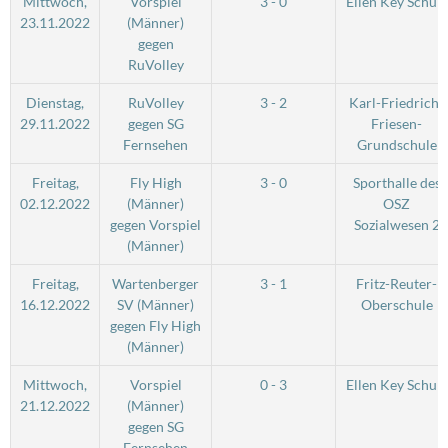
Mittwoch,
Vorspiel
3 - 0
Ellen Key Schule
23.11.2022
(Männer)
gegen
RuVolley
Dienstag,
RuVolley
3 - 2
Karl-Friedrich-
29.11.2022
gegen SG
Friesen-
Fernsehen
Grundschule
Freitag,
Fly High
3 - 0
Sporthalle des
02.12.2022
(Männer)
OSZ
gegen Vorspiel
Sozialwesen 2
(Männer)
Freitag,
Wartenberger
3 - 1
Fritz-Reuter-
16.12.2022
SV (Männer)
Oberschule
gegen Fly High
(Männer)
Mittwoch,
Vorspiel
0 - 3
Ellen Key Schule
21.12.2022
(Männer)
gegen SG
Fernsehen