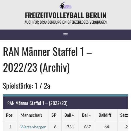
Springe
zum
FREIZEITVOLLEYBALL BERLIN
Inhalt
AUCH FÜR BRANDENBURG EIN GRENZENLOSES VERGNÜGEN
RAN Männer Staffel 1 –
2022/23 (Archiv)
Spielstärke: 1 / 2a
RAN Männer Staffel 1 – (2022/23)
Pos
Mannschaft
SP
Ball +
Ball -
Balldiff.
Sätze
1
Wartenberger
8
731
667
64
21