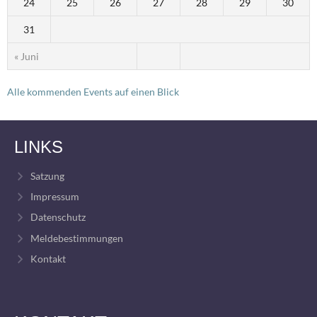
24
25
26
27
28
29
30
31
« Juni
Alle kommenden Events auf einen Blick
LINKS
Satzung
Impressum
Datenschutz
Meldebestimmungen
Kontakt