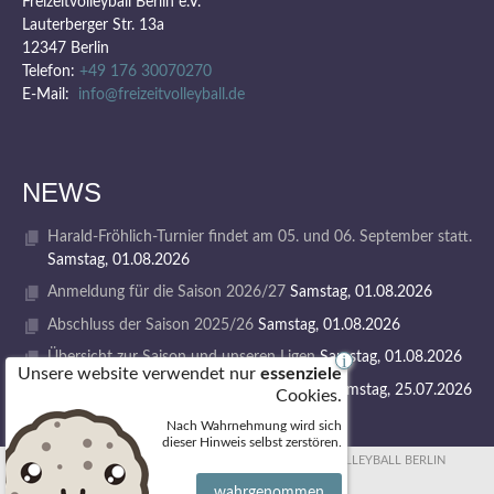
Freizeitvolleyball Berlin e.V.
Lauterberger Str. 13a
12347 Berlin
Telefon:
+49 176 30070270
E-Mail:
info@freizeitvolleyball.de
NEWS
Harald-Fröhlich-Turnier findet am 05. und 06. September statt.
Samstag, 01.08.2026
Anmeldung für die Saison 2026/27
Samstag, 01.08.2026
Abschluss der Saison 2025/26
Samstag, 01.08.2026
Übersicht zur Saison und unseren Ligen
Samstag, 01.08.2026
i
Unsere website verwendet nur
essenziele
1. VOLLEY GODS SUMMER CAMP 2026
Samstag, 25.07.2026
Cookies.
Nach Wahrnehmung wird sich
dieser Hinweis selbst zerstören.
© 2026 FREIZEITVOLLEYBALL BERLIN
wahrgenommen