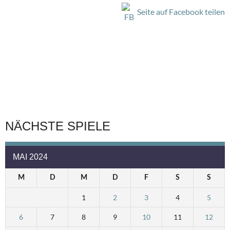
Seite auf Facebook teilen
NÄCHSTE SPIELE
MAI 2024
M
D
M
D
F
S
S
1
2
3
4
5
6
7
8
9
10
11
12