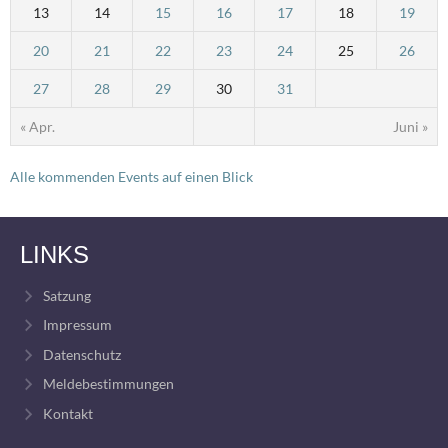
13
14
15
16
17
18
19
20
21
22
23
24
25
26
27
28
29
30
31
« Apr.
Juni »
Alle kommenden Events auf einen Blick
LINKS
Satzung
Impressum
Datenschutz
Meldebestimmungen
Kontakt