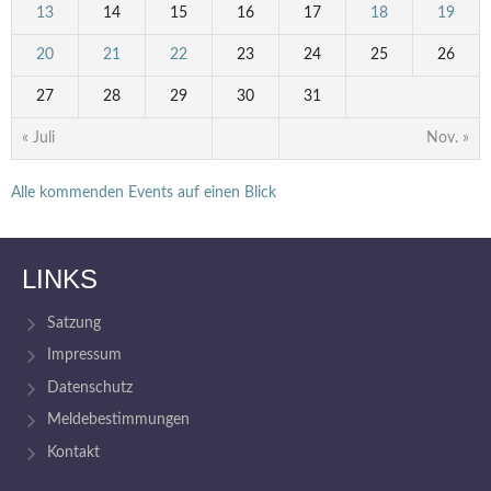
13
14
15
16
17
18
19
20
21
22
23
24
25
26
27
28
29
30
31
« Juli
Nov. »
Alle kommenden Events auf einen Blick
LINKS
Satzung
Impressum
Datenschutz
Meldebestimmungen
Kontakt