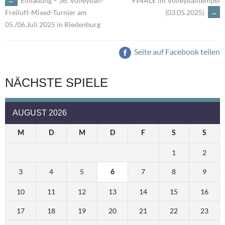
←
Einladung – 36. Volleyball-
FINALE im Volleyballtempel
ARTIKEL-
(03.05.2025)
→
Freiluft-Mixed-Turnier am
05./06.Juli 2025 in Riedenburg
NAVIGATION
Seite auf Facebook teilen
NÄCHSTE SPIELE
AUGUST 2026
M
D
M
D
F
S
S
1
2
3
4
5
7
8
9
6
10
11
12
13
14
15
16
17
18
19
20
21
22
23