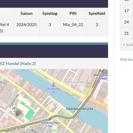
17
Saison
Spieltag
PIN
Spielfeld
24
fel 4
2024/2025
3
Mix_04_22
2
5)
31
« Jun
Alle k
SZ Handel (Halle 2)