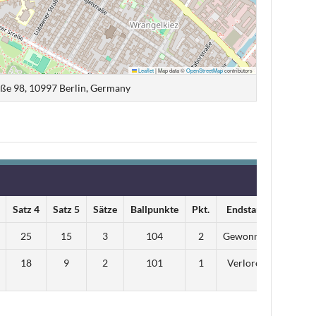
Leaflet
|
Map data ©
OpenStreetMap
contributors
ße 98, 10997 Berlin, Germany
Satz 4
Satz 5
Sätze
Ballpunkte
Pkt.
Endstand
25
15
3
104
2
Gewonnen
18
9
2
101
1
Verloren