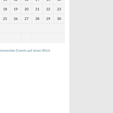
18
19
20
21
22
23
25
26
27
28
29
30
i
ommenden Events auf einen Blick