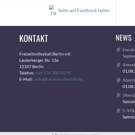
Seite auf Facebook teilen
KONTAKT
NEWS
Harald
Freizeitvolleyball Berlin e.V.
Septem
Lauterberger Str. 13a
Anmeld
12347 Berlin
01.08
Telefon:
+49 176 30070270
E-Mail:
info@freizeitvolleyball.de
Abschl
01.08
Übersi
Samsta
1. VO
Samsta