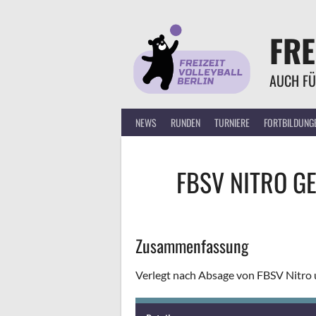
Springe
zum
FRE
Inhalt
AUCH FÜ
NEWS
RUNDEN
TURNIERE
FORTBILDUNG
FBSV NITRO
G
Zusammenfassung
Verlegt nach Absage von FBSV Nitro