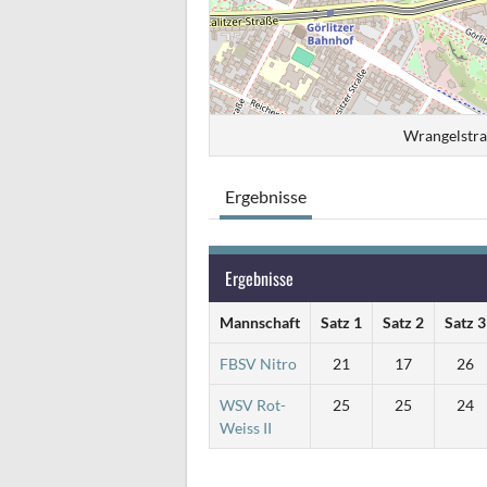
Wrangelstra
Ergebnisse
Ergebnisse
Mannschaft
Satz 1
Satz 2
Satz 3
FBSV Nitro
21
17
26
WSV Rot-
25
25
24
Weiss II