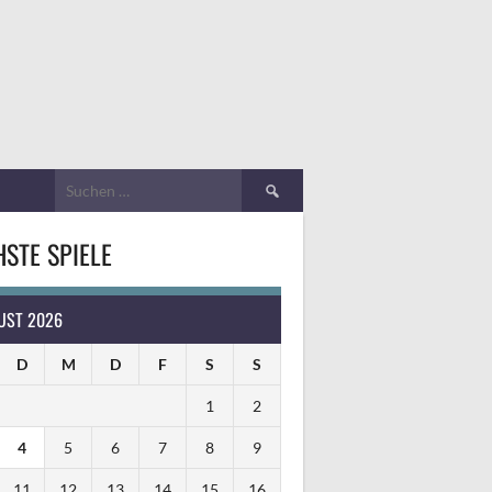
Suchen
nach:
STE SPIELE
UST 2026
D
M
D
F
S
S
1
2
4
5
6
7
8
9
11
12
13
14
15
16