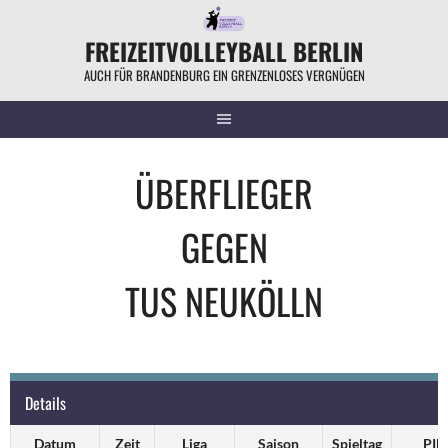
Springe
zum
FREIZEITVOLLEYBALL BERLIN
Inhalt
AUCH FÜR BRANDENBURG EIN GRENZENLOSES VERGNÜGEN
ÜBERFLIEGER
GEGEN
TUS NEUKÖLLN
Details
Datum
Zeit
Liga
Saison
Spieltag
PIN