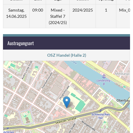
Samstag,
09:00
Mixed -
2024/2025
1
Mix_07
14.06.2025
Staffel 7
(2024/25)
Austragungsort
OSZ Handel (Halle 2)