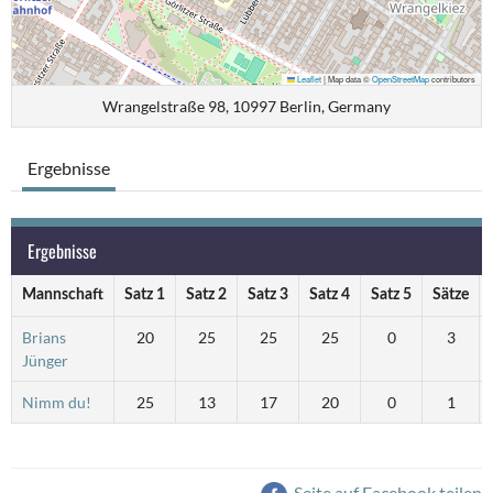
Leaflet
|
Map data ©
OpenStreetMap
contributors
Wrangelstraße 98, 10997 Berlin, Germany
Ergebnisse
Ergebnisse
Mannschaft
Satz 1
Satz 2
Satz 3
Satz 4
Satz 5
Sätze
Brians
20
25
25
25
0
3
Jünger
Nimm du!
25
13
17
20
0
1
Seite auf Facebook teilen