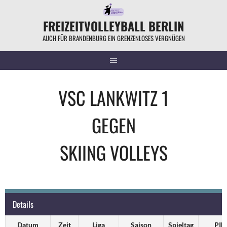
Springe
zum
FREIZEITVOLLEYBALL BERLIN
Inhalt
AUCH FÜR BRANDENBURG EIN GRENZENLOSES VERGNÜGEN
VSC LANKWITZ 1
GEGEN
SKIING VOLLEYS
Details
Datum
Zeit
Liga
Saison
Spieltag
PIN