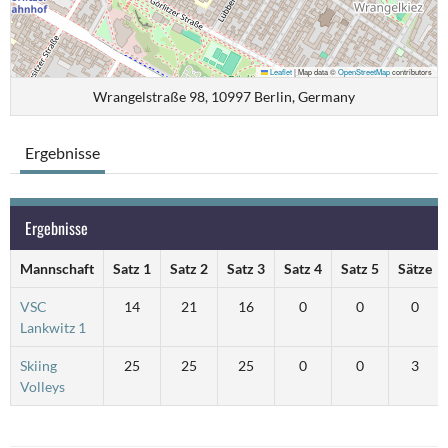
Leaflet
|
Map data ©
OpenStreetMap
contributors
Wrangelstraße 98, 10997 Berlin, Germany
Ergebnisse
Ergebnisse
Mannschaft
Satz 1
Satz 2
Satz 3
Satz 4
Satz 5
Sätze
VSC
14
21
16
0
0
0
Lankwitz 1
Skiing
25
25
25
0
0
3
Volleys