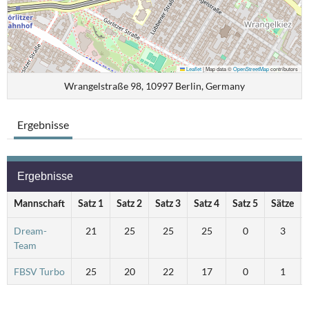
Leaflet
|
Map data ©
OpenStreetMap
contributors
Wrangelstraße 98, 10997 Berlin, Germany
Ergebnisse
Ergebnisse
Mannschaft
Satz 1
Satz 2
Satz 3
Satz 4
Satz 5
Sätze
Dream-
21
25
25
25
0
3
Team
FBSV Turbo
25
20
22
17
0
1