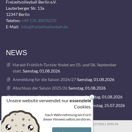
Freizeitvolleyball Berlin e.V.
Lauterberger Str. 13a
12347 Berlin
Telefon:
+49 176 30070270
E-Mail:
info@freizeitvolleyball.de
NEWS
Harald-Fröhlich-Turnier findet am 05. und 06. September
statt.
Samstag, 01.08.2026
Anmeldung für die Saison 2026/27
Samstag, 01.08.2026
Abschluss der Saison 2025/26
Samstag, 01.08.2026
Übersicht zur Saison und unseren Ligen
Samstag, 01.08.2026
i
Unsere website verwendet nur
essenziele
1. VOLLEY GODS SUMMER CAMP 2026
Samstag, 25.07.2026
Cookies.
Nach Wahrnehmung wird sich
dieser Hinweis selbst zerstören.
© 2026 FREIZEITVOLLEYBALL BERLIN