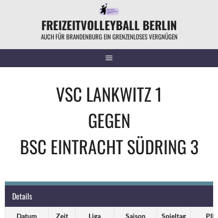
Springe
zum
FREIZEITVOLLEYBALL BERLIN
Inhalt
AUCH FÜR BRANDENBURG EIN GRENZENLOSES VERGNÜGEN
VSC LANKWITZ 1
GEGEN
BSC EINTRACHT SÜDRING 3
Details
Datum
Zeit
Liga
Saison
Spieltag
PIN