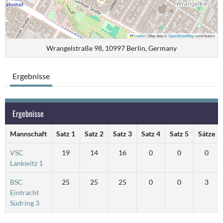
Leaflet
|
Map data ©
OpenStreetMap
contributors
Wrangelstraße 98, 10997 Berlin, Germany
Ergebnisse
Ergebnisse
Mannschaft
Satz 1
Satz 2
Satz 3
Satz 4
Satz 5
Sätze
VSC
19
14
16
0
0
0
Lankwitz 1
BSC
25
25
25
0
0
3
Eintracht
Südring 3