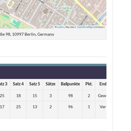
Leaflet
|
Map data ©
OpenStreetMap
contributors
ße 98, 10997 Berlin, Germany
atz 3
Satz 4
Satz 5
Sätze
Ballpunkte
Pkt.
Endstand
25
18
15
3
98
2
Gewonnen
17
25
13
2
96
1
Verloren