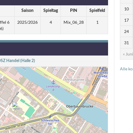
10
Saison
Spieltag
PIN
Spielfeld
17
ffel 6
2025/2026
4
Mix_06_28
1
6)
24
31
« Jun
SZ Handel (Halle 2)
Alle k