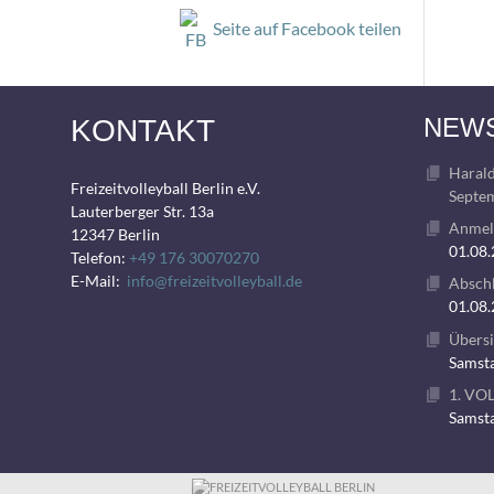
Seite auf Facebook teilen
NEW
KONTAKT
Harald
Freizeitvolleyball Berlin e.V.
Septem
Lauterberger Str. 13a
Anmeld
12347 Berlin
01.08
Telefon:
+49 176 30070270
E-Mail:
info@freizeitvolleyball.de
Abschl
01.08
Übersi
Samsta
1. VO
Samsta