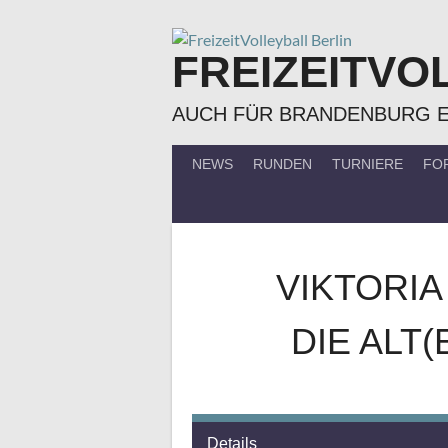
Springe
zum
FREIZEITVO
Inhalt
AUCH FÜR BRANDENBURG 
NEWS
RUNDEN
TURNIERE
FO
VIKTORIA
DIE ALT
Details