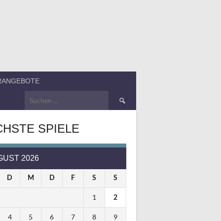
ERANGEBOTE
Suchen
nach:
HSTE SPIELE
GUST 2026
D
M
D
F
S
S
1
2
4
5
6
7
8
9