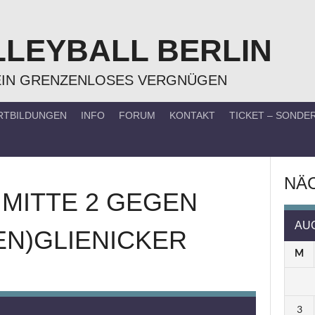
LLEYBALL BERLIN
EIN GRENZENLOSES VERGNÜGEN
RTBILDUNGEN
INFO
FORUM
KONTAKT
TICKET – SOND
NÄC
 MITTE 2
GEGEN
AU
(EN)GLIENICKER
M
3