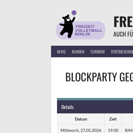
Springe
zum
FRE
Inhalt
AUCH FÜ
NEWS
RUNDEN
TURNIERE
FORTBILDUNG
BLOCKPARTY
GE
Details
Datum
Zeit
Mittwoch, 27.05.2026
19:00
RAN 