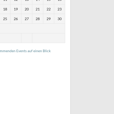
18
19
20
21
22
23
25
26
27
28
29
30
i
ommenden Events auf einen Blick