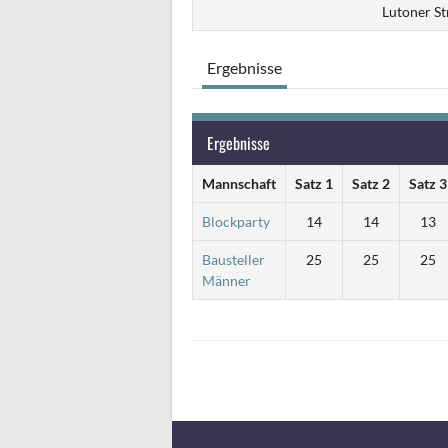
Lutoner St
Ergebnisse
Ergebnisse
Mannschaft
Satz 1
Satz 2
Satz 3
Blockparty
14
14
13
Bausteller
25
25
25
Männer