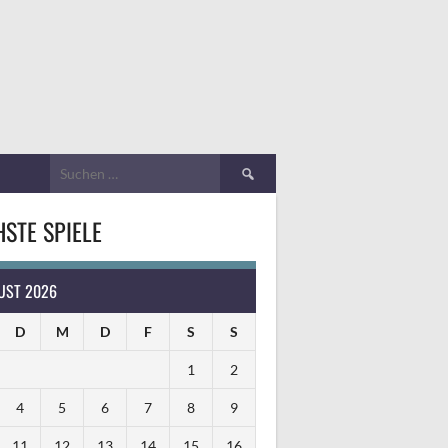
Suchen
nach:
STE SPIELE
UST 2026
D
M
D
F
S
S
1
2
4
5
6
7
8
9
11
12
13
14
15
16