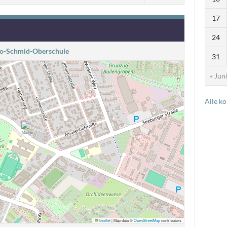
17
24
lo-Schmid-Oberschule
31
« Jun
Alle k
Leaflet
|
Map data ©
OpenStreetMap
contributors